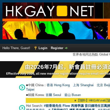
Hello There, Guest!
Login
Register
世界各地同志熱點 Global Ga
■中國 China：
香港 Hong Kong
上海 Shanghai
北京 Beij
Taipei
■韓國 Korea:
首爾 Seou
l
釜山 Busan
●
【號外】HKGAY.net已啟動自家製【
Hot Search:
#前香港先生 Flow 再捲爭議 昔日鍾培生百萬挑