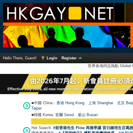
Hello There, Guest!
Login
Register
世界各地同志熱點 Global Ga
■中國 China：
香港 Hong Kong
上海 Shanghai
北京 Beij
Taipei
■韓國 Korea:
首爾 Seou
l
釜山 Busan
Hot Search:
#前香港先生 Flow 再捲爭議 昔日鍾培生百萬挑