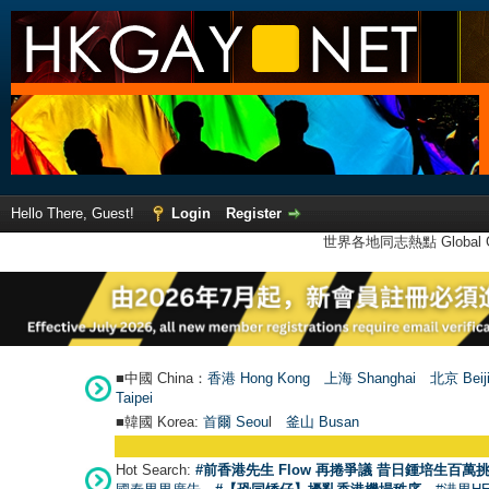
Hello There, Guest!
Login
Register
世界各地同志熱點 Global Ga
■中國 China：
香港 Hong Kong
上海 Shanghai
北京 Beij
Taipei
■韓國 Korea:
首爾 Seou
l
釜山 Busan
Hot Search:
#前香港先生 Flow 再捲爭議 昔日鍾培生百萬挑