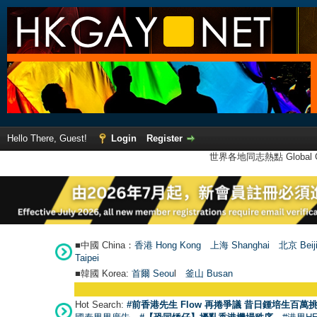
Hello There, Guest!
Login
Register
世界各地同志熱點 Global Ga
■中國 China：
香港 Hong Kong
上海 Shanghai
北京 Beij
Taipei
■韓國 Korea:
首爾 Seou
l
釜山 Busan
Hot Search:
#前香港先生 Flow 再捲爭議 昔日鍾培生百萬挑