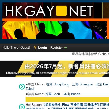
Hello There, Guest!
Login
Register
世界各地同志熱點 Global Ga
■中國 China：
香港 Hong Kong
上海 Shanghai
北京 Beij
Taipei
■韓國 Korea:
首爾 Seou
l
釜山 Busan
Hot Search:
#前香港先生 Flow 再捲爭議 昔日鍾培生百萬挑