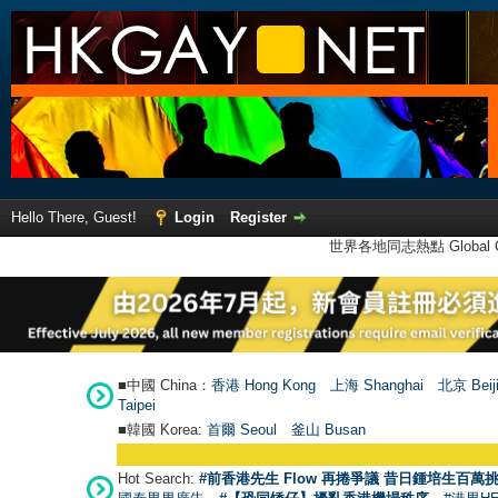
Hello There, Guest!
Login
Register
世界各地同志熱點 Global Ga
■中國 China：
香港 Hong Kong
上海 Shanghai
北京 Beij
Taipei
■韓國 Korea:
首爾 Seou
l
釜山 Busan
Hot Search:
#前香港先生 Flow 再捲爭議 昔日鍾培生百萬挑