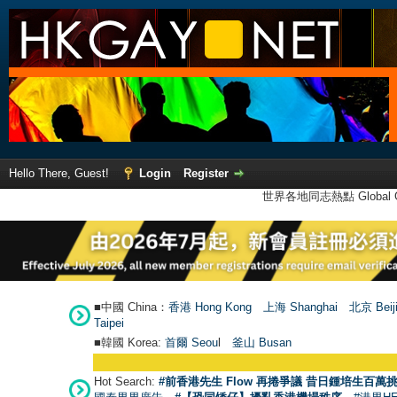
Hello There, Guest!
Login
Register
世界各地同志熱點 Global Ga
■中國 China：
香港 Hong Kong
上海 Shanghai
北京 Beij
Taipei
■韓國 Korea:
首爾 Seou
l
釜山 Busan
Hot Search:
#前香港先生 Flow 再捲爭議 昔日鍾培生百萬挑