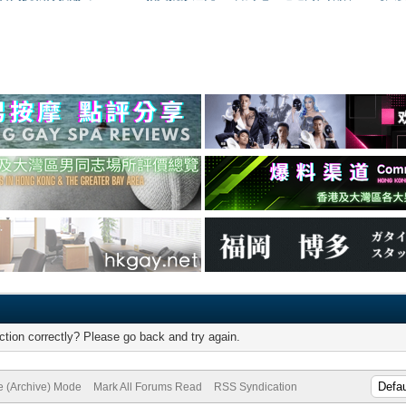
tion correctly? Please go back and try again.
te (Archive) Mode
Mark All Forums Read
RSS Syndication