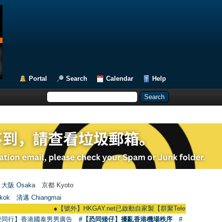
Portal
Search
Calendar
Help
大阪 Osaka
京都 Kyoto
kok
清邁 Chiangmai
●
【號外】HKGAY.net已啟動自家製【群聚Telegram群組】 HKGAY.net h
愛同行】香港國泰男男廣告
#【恐同矮仔】擾亂香港機場秩序
#