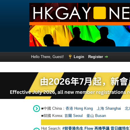
Hello There, Guest!
Login
Register
■中國 China：
香港 Hong Kong
上海 Shanghai
北京
■韓國 Korea:
首爾 Seou
l
釜山 Busan
Hot Search:
#前香港先生 Flow 再捲爭議 昔日鍾培生