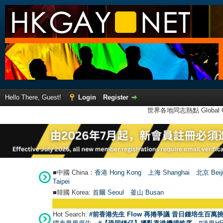
Hello There, Guest!
Login
Register
世界各地同志熱點 Global Ga
■中國 China：
香港 Hong Kong
上海 Shanghai
北京 Beij
Taipei
■韓國 Korea:
首爾 Seou
l
釜山 Busan
Hot Search:
#前香港先生 Flow 再捲爭議 昔日鍾培生百萬挑