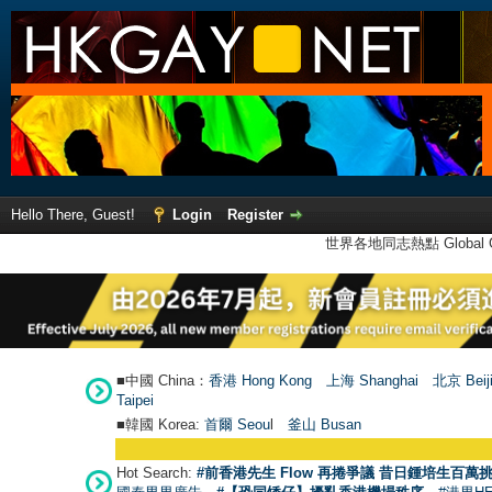
Hello There, Guest!
Login
Register
世界各地同志熱點 Global Ga
■中國 China：
香港 Hong Kong
上海 Shanghai
北京 Beij
Taipei
■韓國 Korea:
首爾 Seou
l
釜山 Busan
Hot Search:
#前香港先生 Flow 再捲爭議 昔日鍾培生百萬挑