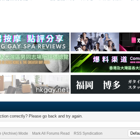
tion correctly? Please go back and try again.
te (Archive) Mode
Mark All Forums Read
RSS Syndication