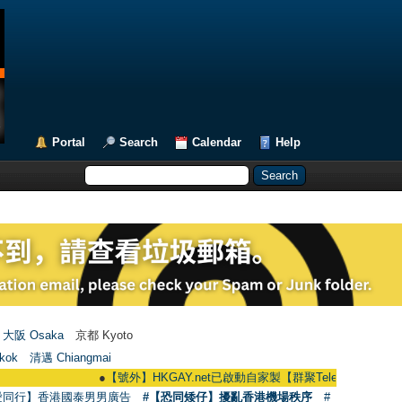
Portal
Search
Calendar
Help
大阪 Osaka
京都 Kyoto
kok
清邁 Chiangmai
●
【號外】HKGAY.net已啟動自家製【群聚Telegram群組】 HKGAY.net 
愛同行】香港國泰男男廣告
#【恐同矮仔】擾亂香港機場秩序
#