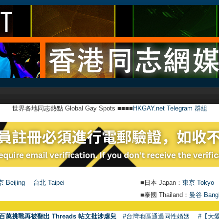
世界各地同志熱點 Global Gay Spots ■■■■
HKGAY.net Telegram 群組
 Beijing
台北 Taipei
■日本 Japan：
東京 Tokyo
■泰國 Thailand：
曼谷 Bang
百萬挑戰再被翻出 Threads 帖文批涉虐兒
#台灣地區通過同性婚姻
#【大