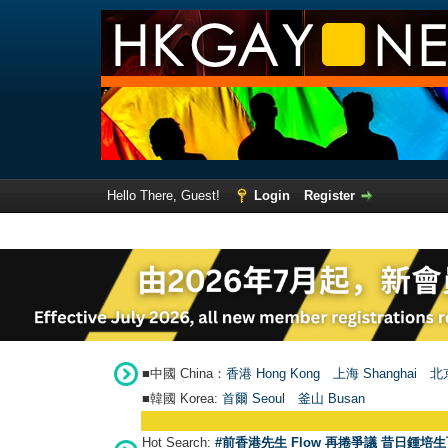
Hello There, Guest!
Login
Register
■中國 China：
香港 Hong Kong
上海 Shanghai
北京
■韓國 Korea:
首爾 Seou
l
釜山 Busan
Hot Search:
#前香港先生 Flow 再捲爭議 昔日鍾培生