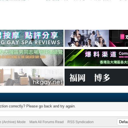
tion correctly? Please go back and try again.
te (Archive) Mode
Mark All Forums Read
RSS Syndication