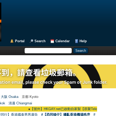
Portal
Search
Calendar
Help
大阪 Osaka
京都 Kyoto
kok
清邁 Chiangmai
●
【號外】HKGAY.net已啟動自家製【群聚Telegram群組】 HKGAY.net 
愛同行】香港國泰男男廣告
#【恐同矮仔】擾亂香港機場秩序
#