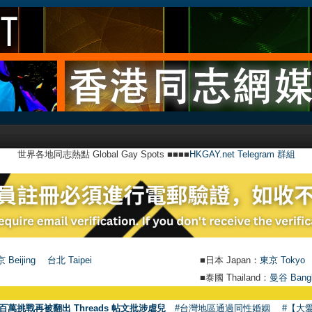
世界各地同志熱點 Global Gay Spots ■■■■
HKGAY.net Telegram 群組
 Beijing
台北 Taipei
■日本 Japan：
東京 Tokyo
■泰國 Thailand：
曼谷 Bang
百萬挑戰再被翻出 Threads 帖文批涉虐兒
#台灣地區通過同性婚姻
#【大