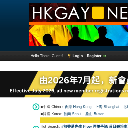
Hello There, Guest!
Login
Register
■中國 China：
香港 Hong Kong
上海 Shanghai
北京
■韓國 Korea:
首爾 Seou
l
釜山 Busan
Hot Search:
#前香港先生 Flow 再捲爭議 昔日鍾培生