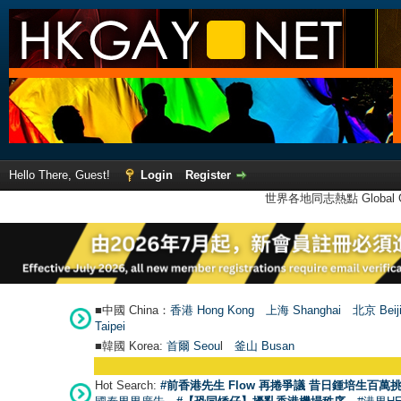
Hello There, Guest!
Login
Register
世界各地同志熱點 Global Ga
■中國 China：
香港 Hong Kong
上海 Shanghai
北京 Beij
Taipei
■韓國 Korea:
首爾 Seou
l
釜山 Busan
Hot Search:
#前香港先生 Flow 再捲爭議 昔日鍾培生百萬挑