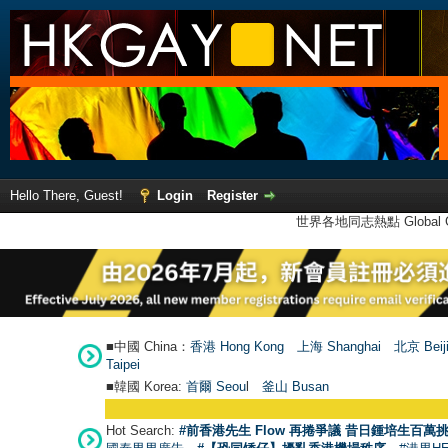
Hello There, Guest!
Login
Register
世界各地同志熱點 Global Ga
■中國 China：
香港 Hong Kong
上海 Shanghai
北京 Beij
Taipei
■韓國 Korea:
首爾 Seou
l
釜山 Busan
Hot Search:
#前香港先生 Flow 再捲爭議 昔日鍾培生百萬挑