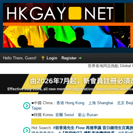
Hello There, Guest!
Login
Register
世界各地同志熱點 Global Ga
■中國 China：
香港 Hong Kong
上海 Shanghai
北京 Beij
Taipei
■韓國 Korea:
首爾 Seou
l
釜山 Busan
Hot Search:
#前香港先生 Flow 再捲爭議 昔日鍾培生百萬挑