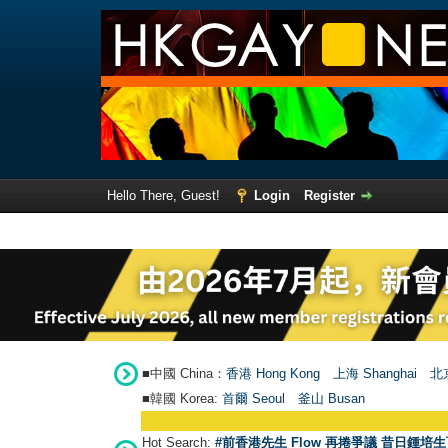
Hello There, Guest!
Login
Register
■中國 China：
香港 Hong Kong
上海 Shanghai
北京
■韓國 Korea:
首爾 Seou
l
釜山 Busan
Hot Search:
#前香港先生 Flow 再捲爭議 昔日鍾培生