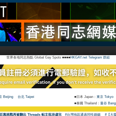
世界各地同志熱點 Global Gay Spots ■■■■
HKGAY.net Telegram 群組
 Beijing
台北 Taipei
■日本 Japan：
東京 Tokyo
■泰國 Thailand：
曼谷 Bang
百萬挑戰再被翻出 Threads 帖文批涉虐兒
#台灣地區通過同性婚姻
#【大