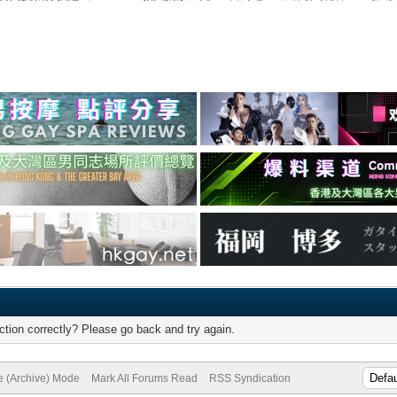
tion correctly? Please go back and try again.
te (Archive) Mode
Mark All Forums Read
RSS Syndication