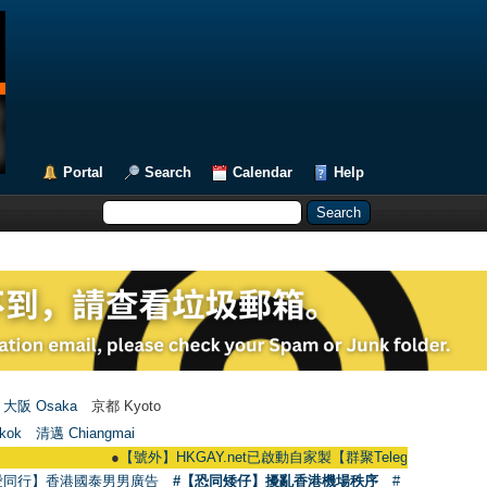
Portal
Search
Calendar
Help
大阪 Osaka
京都 Kyoto
kok
清邁 Chiangmai
●
【號外】HKGAY.net已啟動自家製【群聚Telegram群組】 HKGAY.net h
愛同行】香港國泰男男廣告
#【恐同矮仔】擾亂香港機場秩序
#