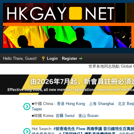
Hello There, Guest!
Login
Register
世界各地同志熱點 Global Ga
■中國 China：
香港 Hong Kong
上海 Shanghai
北京 Beij
Taipei
■韓國 Korea:
首爾 Seou
l
釜山 Busan
Hot Search:
#前香港先生 Flow 再捲爭議 昔日鍾培生百萬挑