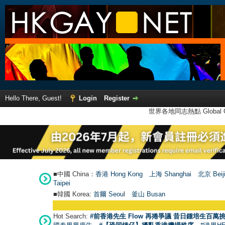
Hello There, Guest!
Login
Register
世界各地同志熱點 Global Ga
■中國 China：
香港 Hong Kong
上海 Shanghai
北京 Beij
Taipei
■韓國 Korea:
首爾 Seou
l
釜山 Busan
Hot Search:
#前香港先生 Flow 再捲爭議 昔日鍾培生百萬挑