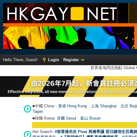
Hello There, Guest!
Login
Register
世界各地同志熱點 Global Ga
■中國 China：
香港 Hong Kong
上海 Shanghai
北京 Beij
Taipei
■韓國 Korea:
首爾 Seou
l
釜山 Busan
Hot Search:
#前香港先生 Flow 再捲爭議 昔日鍾培生百萬挑