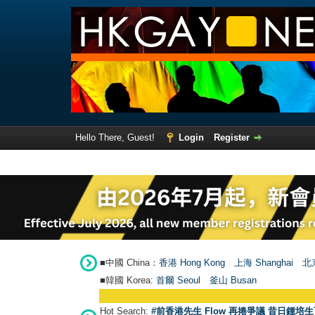
Hello There, Guest!
Login
Register
■中國 China：
香港 Hong Kong
上海 Shanghai
北京
■韓國 Korea:
首爾 Seou
l
釜山 Busan
Hot Search:
#前香港先生 Flow 再捲爭議 昔日鍾培生