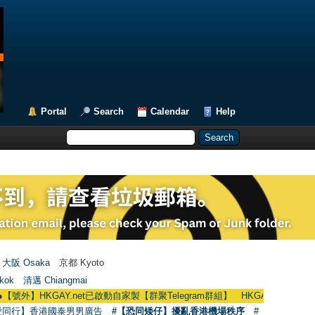
Portal
Search
Calendar
Help
大阪 Osaka
京都 Kyoto
kok
清邁 Chiangmai
外】HKGAY.net已啟動自家製【群聚Telegram群組】 HKGAY.net has already ope
愛同行】香港國泰男男廣告
#【恐同矮仔】擾亂香港機場秩序
#