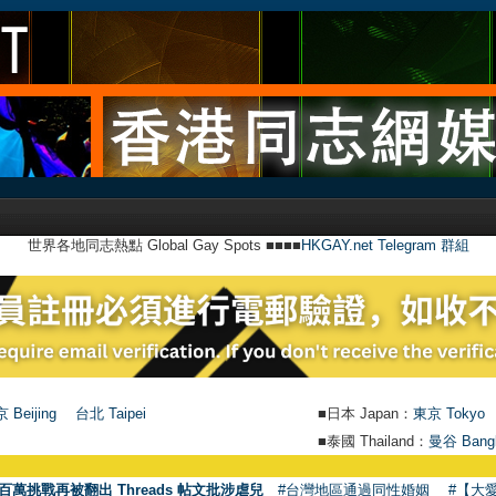
世界各地同志熱點 Global Gay Spots ■■■■
HKGAY.net Telegram 群組
 Beijing
台北 Taipei
■日本 Japan：
東京 Tokyo
■泰國 Thailand：
曼谷 Bang
百萬挑戰再被翻出 Threads 帖文批涉虐兒
#台灣地區通過同性婚姻
#【大