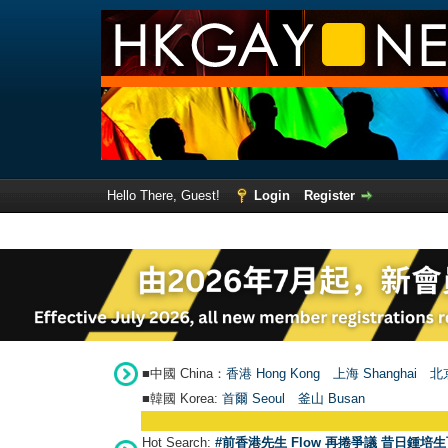
Hello There, Guest!
Login
Register
■中國 China：
香港 Hong Kong
上海 Shanghai
北京
■韓國 Korea:
首爾 Seou
l
釜山 Busan
Hot Search:
#前香港先生 Flow 再捲爭議 昔日鍾培生