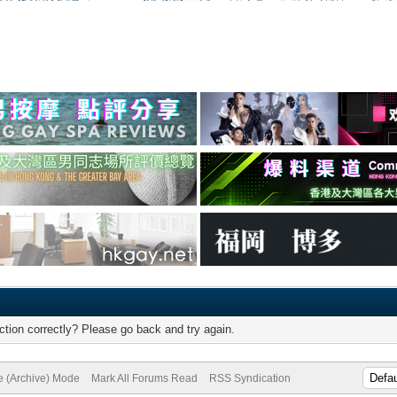
tion correctly? Please go back and try again.
te (Archive) Mode
Mark All Forums Read
RSS Syndication