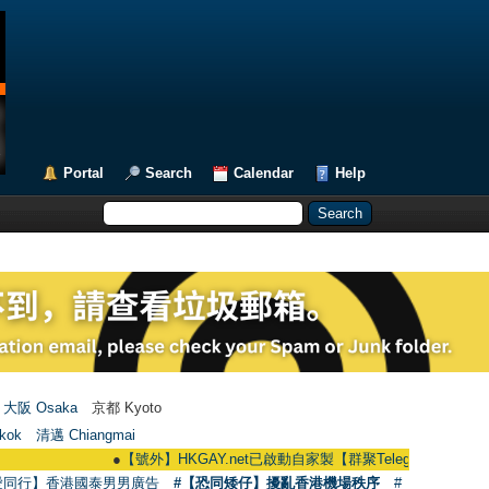
Portal
Search
Calendar
Help
大阪 Osaka
京都 Kyoto
kok
清邁 Chiangmai
●
【號外】HKGAY.net已啟動自家製【群聚Telegram群組】 HKGAY.net h
愛同行】香港國泰男男廣告
#【恐同矮仔】擾亂香港機場秩序
#