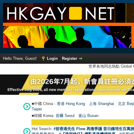
Hello There, Guest!
Login
Register
世界各地同志熱點 Global Ga
■中國 China：
香港 Hong Kong
上海 Shanghai
北京 Beij
Taipei
■韓國 Korea:
首爾 Seou
l
釜山 Busan
Hot Search:
#前香港先生 Flow 再捲爭議 昔日鍾培生百萬挑