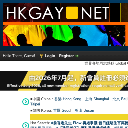
Hello There, Guest!
Login
Register
世界各地同志熱點 Global Ga
■中國 China：
香港 Hong Kong
上海 Shanghai
北京 Beij
Taipei
■韓國 Korea:
首爾 Seou
l
釜山 Busan
Hot Search:
#前香港先生 Flow 再捲爭議 昔日鍾培生百萬挑