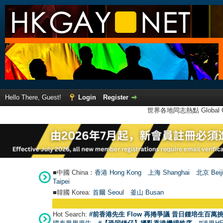
Hello There, Guest!
Login
Register
世界各地同志熱點 Global Ga
■中國 China：
香港 Hong Kong
上海 Shanghai
北京 Beij
Taipei
■韓國 Korea:
首爾 Seou
l
釜山 Busan
Hot Search:
#前香港先生 Flow 再捲爭議 昔日鍾培生百萬挑