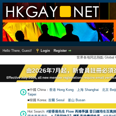
Hello There, Guest!
Login
Register
世界各地同志熱點 Global Ga
■中國 China：
香港 Hong Kong
上海 Shanghai
北京 Beij
Taipei
■韓國 Korea:
首爾 Seou
l
釜山 Busan
Hot Search:
#前香港先生 Flow 再捲爭議 昔日鍾培生百萬挑