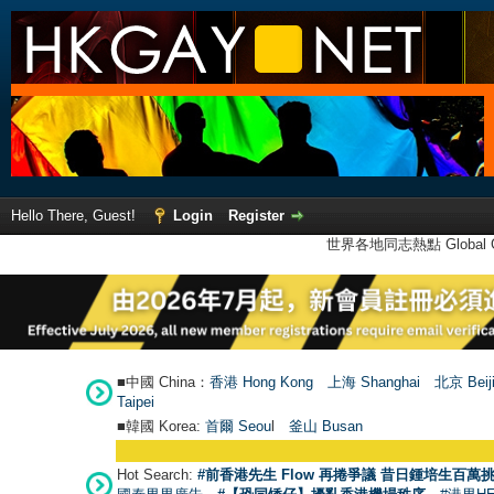
Hello There, Guest!
Login
Register
世界各地同志熱點 Global Ga
■中國 China：
香港 Hong Kong
上海 Shanghai
北京 Beij
Taipei
■韓國 Korea:
首爾 Seou
l
釜山 Busan
Hot Search:
#前香港先生 Flow 再捲爭議 昔日鍾培生百萬挑