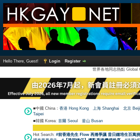
Hello There, Guest!
Login
Register
世界各地同志熱點 Global Ga
■中國 China：
香港 Hong Kong
上海 Shanghai
北京 Beij
Taipei
■韓國 Korea:
首爾 Seou
l
釜山 Busan
Hot Search:
#前香港先生 Flow 再捲爭議 昔日鍾培生百萬挑