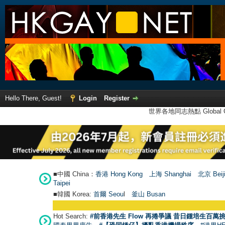
Hello There, Guest!
Login
Register
世界各地同志熱點 Global Ga
■中國 China：
香港 Hong Kong
上海 Shanghai
北京 Beij
Taipei
■韓國 Korea:
首爾 Seou
l
釜山 Busan
Hot Search:
#前香港先生 Flow 再捲爭議 昔日鍾培生百萬挑