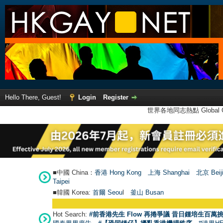
Hello There, Guest!
Login
Register
世界各地同志熱點 Global Ga
■中國 China：
香港 Hong Kong
上海 Shanghai
北京 Beij
Taipei
■韓國 Korea:
首爾 Seou
l
釜山 Busan
Hot Search:
#前香港先生 Flow 再捲爭議 昔日鍾培生百萬挑