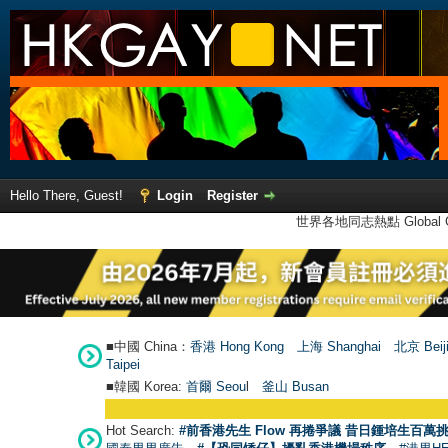
Hello There, Guest!
Login
Register
世界各地同志熱點 Global Ga
■中國 China：
香港 Hong Kong
上海 Shanghai
北京 Beij
Taipei
■韓國 Korea:
首爾 Seou
l
釜山 Busan
Hot Search:
#前香港先生 Flow 再捲爭議 昔日鍾培生百萬挑