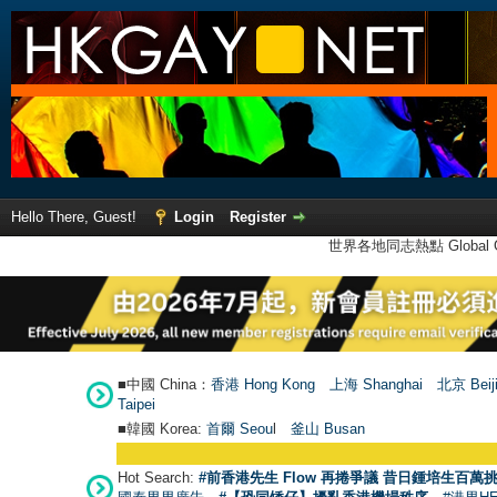
Hello There, Guest!
Login
Register
世界各地同志熱點 Global Ga
■中國 China：
香港 Hong Kong
上海 Shanghai
北京 Beij
Taipei
■韓國 Korea:
首爾 Seou
l
釜山 Busan
Hot Search:
#前香港先生 Flow 再捲爭議 昔日鍾培生百萬挑