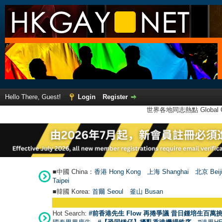
Hello There, Guest!
Login
Register
世界各地同志熱點 Global Ga
■中國 China：
香港 Hong Kong
上海 Shanghai
北京 Beij
Taipei
■韓國 Korea:
首爾 Seou
l
釜山 Busan
Hot Search:
#前香港先生 Flow 再捲爭議 昔日鍾培生百萬挑