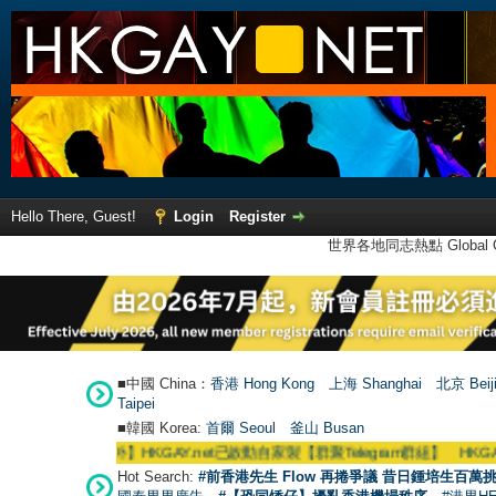
Hello There, Guest!
Login
Register
世界各地同志熱點 Global Ga
■中國 China：
香港 Hong Kong
上海 Shanghai
北京 Beij
Taipei
■韓國 Korea:
首爾 Seou
l
釜山 Busan
●
【號外】HKGAY.net已啟動自家製【群聚Telegram群組】 HKGAY.net has al
Hot Search:
#前香港先生 Flow 再捲爭議 昔日鍾培生百萬挑