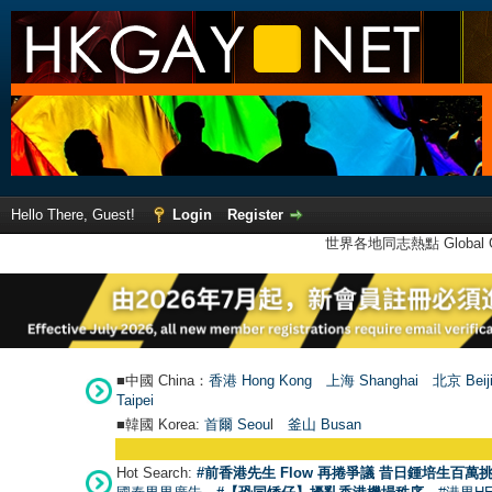
Hello There, Guest!
Login
Register
世界各地同志熱點 Global Ga
■中國 China：
香港 Hong Kong
上海 Shanghai
北京 Beij
Taipei
■韓國 Korea:
首爾 Seou
l
釜山 Busan
Hot Search:
#前香港先生 Flow 再捲爭議 昔日鍾培生百萬挑