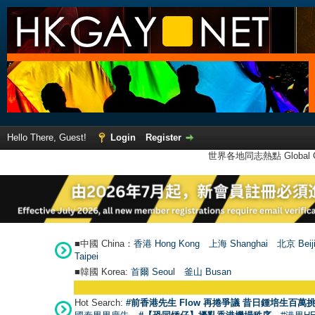
Hello There, Guest!
Login
Register
世界各地同志熱點 Global Ga
■中國 China：
香港 Hong Kong
上海 Shanghai
北京 Beij
Taipei
■韓國 Korea:
首爾 Seou
l
釜山 Busan
Hot Search:
#前香港先生 Flow 再捲爭議 昔日鍾培生百萬挑