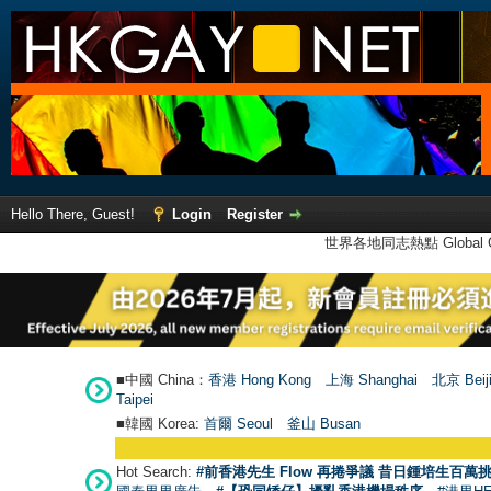
Hello There, Guest!
Login
Register
世界各地同志熱點 Global Ga
■中國 China：
香港 Hong Kong
上海 Shanghai
北京 Beij
Taipei
■韓國 Korea:
首爾 Seou
l
釜山 Busan
Hot Search:
#前香港先生 Flow 再捲爭議 昔日鍾培生百萬挑