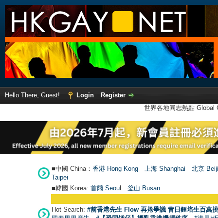
Hello There, Guest!
Login
Register
世界各地同志熱點 Global Ga
■中國 China：
香港 Hong Kong
上海 Shanghai
北京 Beij
Taipei
■韓國 Korea:
首爾 Seou
l
釜山 Busan
Hot Search:
#前香港先生 Flow 再捲爭議 昔日鍾培生百萬挑