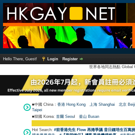
Hello There, Guest!
Login
Register
世界各地同志熱點 Global Ga
■中國 China：
香港 Hong Kong
上海 Shanghai
北京 Beij
Taipei
■韓國 Korea:
首爾 Seou
l
釜山 Busan
Hot Search:
#前香港先生 Flow 再捲爭議 昔日鍾培生百萬挑