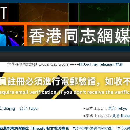
世界各地同志熱點 Global Gay Spots ■■■■
HKGAY.net Telegram 群組
 Beijing
台北 Taipei
■日本 Japan：
東京 Tokyo
■泰國 Thailand：
曼谷 Bang
百萬挑戰再被翻出 Threads 帖文批涉虐兒
#台灣地區通過同性婚姻
#【大