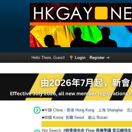
Hello There, Guest!
Login
Register
■中國 China：
香港 Hong Kong
上海 Shanghai
北京
■韓國 Korea:
首爾 Seou
l
釜山 Busan
Hot Search:
#前香港先生 Flow 再捲爭議 昔日鍾培生