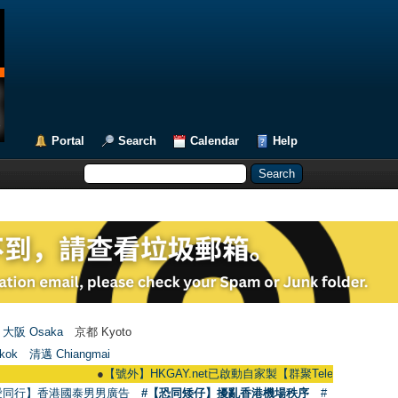
Portal
Search
Calendar
Help
大阪 Osaka
京都 Kyoto
kok
清邁 Chiangmai
●
【號外】HKGAY.net已啟動自家製【群聚Telegram群組】 HKGAY.net 
愛同行】香港國泰男男廣告
#【恐同矮仔】擾亂香港機場秩序
#