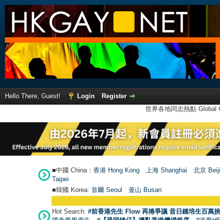
Hello There, Guest!
Login
Register
世界各地同志熱點 Global Ga
■中國 China：
香港 Hong Kong
上海 Shanghai
北京 Beij
Taipei
■韓國 Korea:
首爾 Seou
l
釜山 Busan
Hot Search:
#前香港先生 Flow 再捲爭議 昔日鍾培生百萬挑