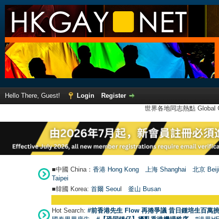
Hello There, Guest!
Login
Register
世界各地同志熱點 Global Ga
■中國 China：
香港 Hong Kong
上海 Shanghai
北京 Beij
Taipei
■韓國 Korea:
首爾 Seou
l
釜山 Busan
Hot Search:
#前香港先生 Flow 再捲爭議 昔日鍾培生百萬挑