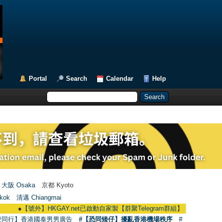
Portal
Search
Calendar
Help
大阪 Osaka
京都 Kyoto
kok
清邁 Chiangmai
●
【號外】HKGAY.net已啟動自家製【群聚Telegram群組】 HKGAY.net has alread
愛同行】香港國泰男男廣告
#【恐同矮仔】擾亂香港機場秩序
#