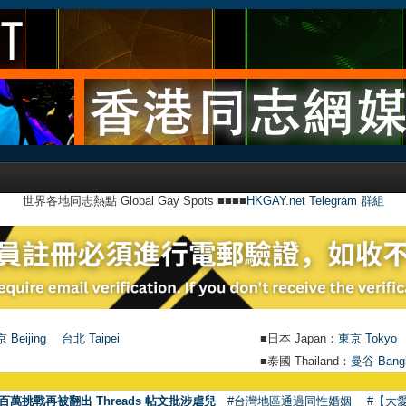
世界各地同志熱點 Global Gay Spots ■■■■
HKGAY.net Telegram 群組
 Beijing
台北 Taipei
■日本 Japan：
東京 Tokyo
■泰國 Thailand：
曼谷 Bang
百萬挑戰再被翻出 Threads 帖文批涉虐兒
#台灣地區通過同性婚姻
#【大