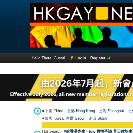
Hello There, Guest!
Login
Register
■中國 China：
香港 Hong Kong
上海 Shanghai
北京
■韓國 Korea:
首爾 Seou
l
釜山 Busan
Hot Search:
#前香港先生 Flow 再捲爭議 昔日鍾培生