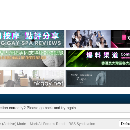
tion correctly? Please go back and try again.
te (Archive) Mode
Mark All Forums Read
RSS Syndication