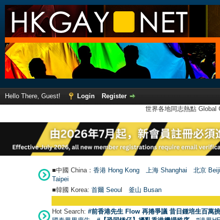
Hello There, Guest!
Login
Register
世界各地同志熱點 Global Ga
■中國 China：
香港 Hong Kong
上海 Shanghai
北京 Beij
Taipei
■韓國 Korea:
首爾 Seou
l
釜山 Busan
Hot Search:
#前香港先生 Flow 再捲爭議 昔日鍾培生百萬挑