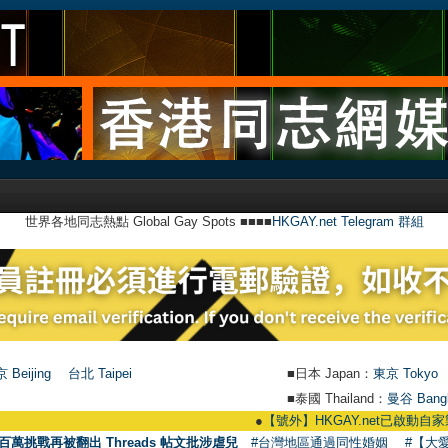
世界各地同志熱點 Global Gay Spots ■■■■
HKGAY.net Telegram 群組
 Beijing
台北 Taipei
■日本 Japan：
東京 Tokyo
■泰國 Thailand：
曼谷 Bang
●
【號外】HKGAY.net已啟動自家製【群聚Tele
百萬挑戰再被翻出 Threads 帖文批涉虐兒
#台灣地區通過同性婚姻
#【大