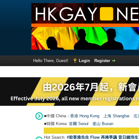
Hello There, Guest!
Login
Register
■中國 China：
香港 Hong Kong
上海 Shanghai
北京
■韓國 Korea:
首爾 Seou
l
釜山 Busan
Hot Search:
#前香港先生 Flow 再捲爭議 昔日鍾培生