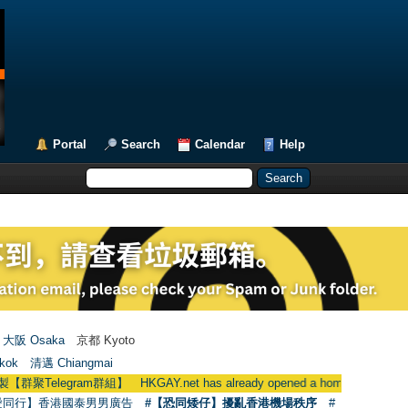
Portal
Search
Calendar
Help
大阪 Osaka
京都 Kyoto
kok
清邁 Chiangmai
gram群組】 HKGAY.net has already opened a home-made telegram
愛同行】香港國泰男男廣告
#【恐同矮仔】擾亂香港機場秩序
#