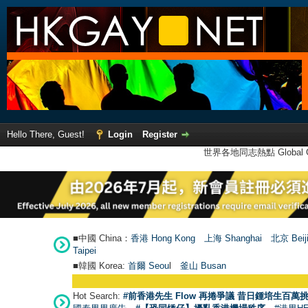
Hello There, Guest!
Login
Register
世界各地同志熱點 Global Ga
■中國 China：
香港 Hong Kong
上海 Shanghai
北京 Beij
Taipei
■韓國 Korea:
首爾 Seou
l
釜山 Busan
Hot Search:
#前香港先生 Flow 再捲爭議 昔日鍾培生百萬挑