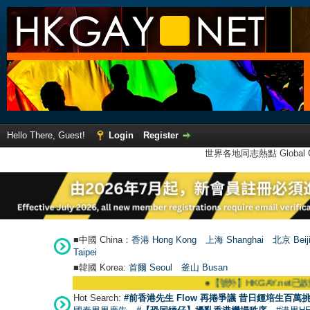
Hello There, Guest!
Login
Register
世界各地同志熱點 Global Ga
■中國 China：
香港 Hong Kong
上海 Shanghai
北京 Beij
Taipei
■韓國 Korea:
首爾 Seou
l
釜山 Busan
●
【號外】HKGAY.net已啟動自家製【群
Hot Search:
#前香港先生 Flow 再捲爭議 昔日鍾培生百萬挑