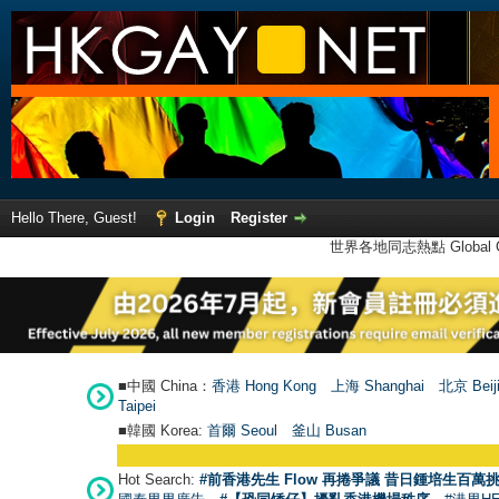
Hello There, Guest!
Login
Register
世界各地同志熱點 Global Ga
■中國 China：
香港 Hong Kong
上海 Shanghai
北京 Beij
Taipei
■韓國 Korea:
首爾 Seou
l
釜山 Busan
Hot Search:
#前香港先生 Flow 再捲爭議 昔日鍾培生百萬挑