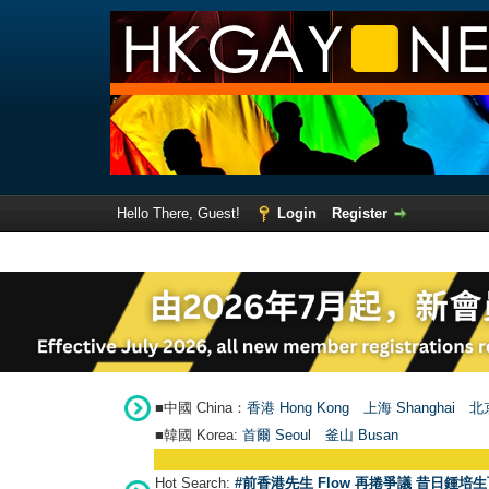
Hello There, Guest!
Login
Register
■中國 China：
香港 Hong Kong
上海 Shanghai
北京
■韓國 Korea:
首爾 Seou
l
釜山 Busan
Hot Search:
#前香港先生 Flow 再捲爭議 昔日鍾培生