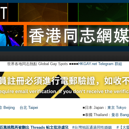
世界各地同志熱點 Global Gay Spots ■■■■
HKGAY.net Telegram 群組
 Beijing
台北 Taipei
■日本 Japan：
東京 Tokyo
■泰國 Thailand：
曼谷 Bang
百萬挑戰再被翻出 Threads 帖文批涉虐兒
#台灣地區通過同性婚姻
#【大