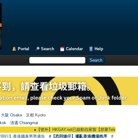
Portal
Search
Calendar
Help
大阪 Osaka
京都 Kyoto
kok
清邁 Chiangmai
●
【號外】HKGAY.net已啟動自家製【群聚Telegram群組】 HKGAY.net 
愛同行】香港國泰男男廣告
#【恐同矮仔】擾亂香港機場秩序
#