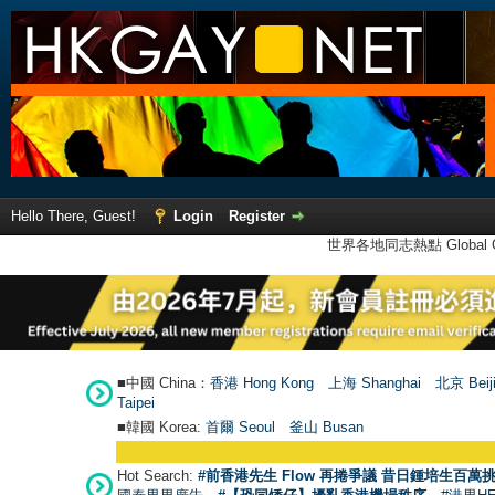
Hello There, Guest!
Login
Register
世界各地同志熱點 Global Ga
■中國 China：
香港 Hong Kong
上海 Shanghai
北京 Beij
Taipei
■韓國 Korea:
首爾 Seou
l
釜山 Busan
Hot Search:
#前香港先生 Flow 再捲爭議 昔日鍾培生百萬挑