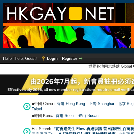
Hello There, Guest!
Login
Register
世界各地同志熱點 Global Ga
■中國 China：
香港 Hong Kong
上海 Shanghai
北京 Beij
Taipei
■韓國 Korea:
首爾 Seou
l
釜山 Busan
Hot Search:
#前香港先生 Flow 再捲爭議 昔日鍾培生百萬挑